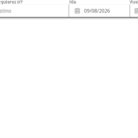
quieres ir?
Ida
Vuel
*
Fe
Fecha
de
de
Vue
Ida