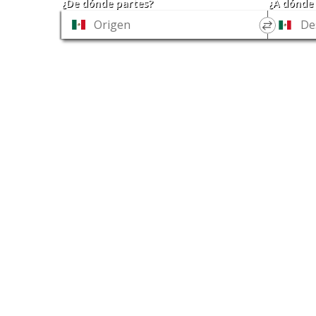
¿De dónde partes?
¿A dónde 
*
*
Origen
Destino