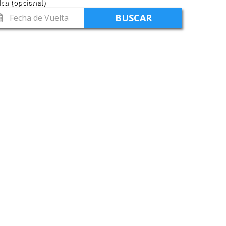
ta (opcional)
cha
lta